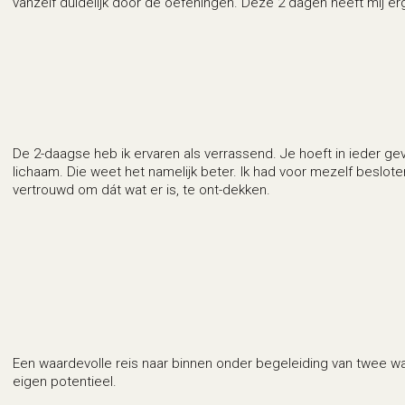
vanzelf duidelijk door de oefeningen. Deze 2 dagen heeft mij e
De 2-daagse heb ik ervaren als verrassend. Je hoeft in ieder ge
lichaam. Die weet het namelijk beter. Ik had voor mezelf beslot
vertrouwd om dát wat er is, te ont-dekken.
Een waardevolle reis naar binnen onder begeleiding van twee wa
eigen potentieel.