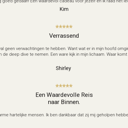
rg goed gedaan! Een waardevol cadeau voor jezelf en ik raad het 
Kim
*****
Verrassend
val geen verwachtingen te hebben. Want wat er in mijn hoofd omgin
en de deep dive te nemen. Een ware kijk in mijn lichaam. Waar komt
Shirley
*****
Een Waardevolle Reis
naar Binnen.
rme hartelijke mensen. Ik ben dankbaar dat zij mij geholpen hebbe