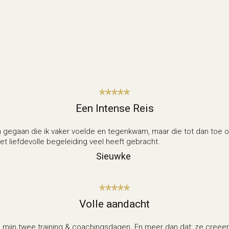
*****
Een Intense Reis
n gegaan die ik vaker voelde en tegenkwam, maar die tot dan toe on
et liefdevolle begeleiding veel heeft gebracht.
Sieuwke
*****
Volle aandacht
s mijn twee training & coachingsdagen. En meer dan dat: ze cree