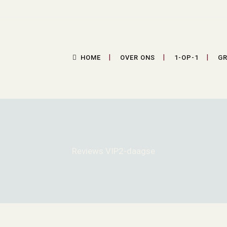
HOME
OVER ONS
1-OP-1
GR
Reviews VIP2-daagse