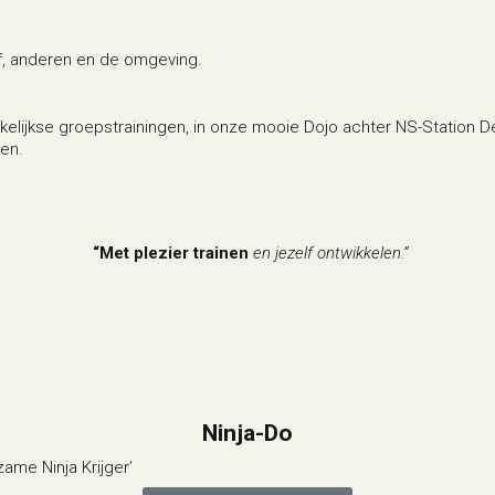
lf, anderen en de omgeving.
elijkse groepstrainingen, in onze mooie Dojo achter NS-Station 
en.
“Met plezier trainen
en jezelf ontwikkelen.”
j bieden diverse unieke groepstrainin
Ninja-Do
ame Ninja Krijger’