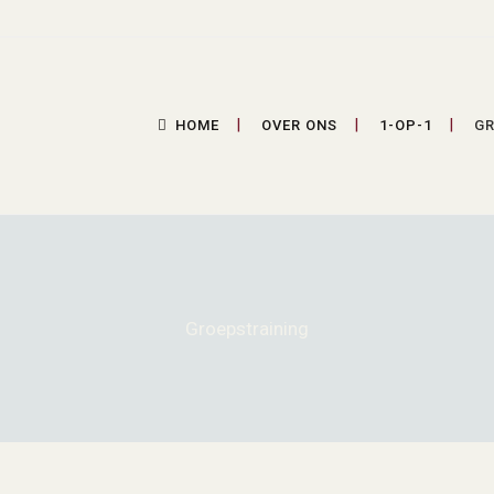
HOME
OVER ONS
1-OP-1
GR
Groepstraining