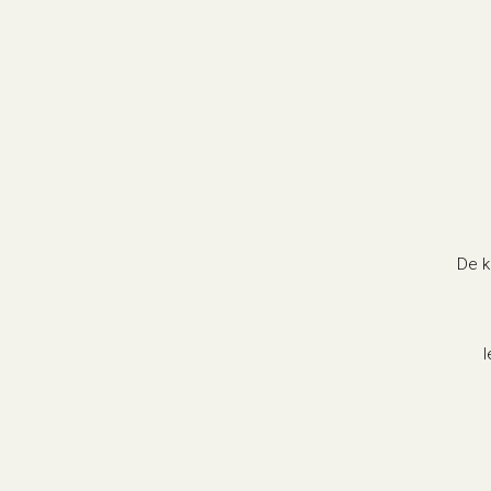
De k
I