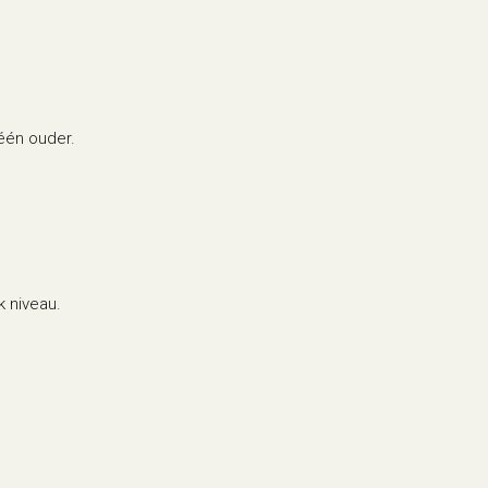
één ouder.
k niveau.